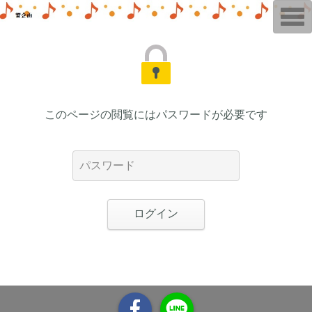
T
o
g
g
l
e
n
a
v
i
このページの閲覧にはパスワードが必要です
g
a
t
i
o
n
ログイン